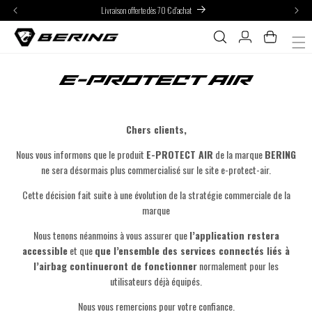
Livraison offerte dès 70 € d'achat
asser
u
Connexion
Panier
ontenu
E-Protect Air
Chers clients,
Nous vous informons que le produit
E-PROTECT AIR
de la marque
BERING
ne sera désormais plus commercialisé sur le site e-protect-air.
Cette décision fait suite à une évolution de la stratégie commerciale de la
marque
Nous tenons néanmoins à vous assurer que
l’application restera
accessible
et que
que l’ensemble des services connectés liés à
l’airbag continueront de fonctionner
normalement pour les
utilisateurs déjà équipés.
Nous vous remercions pour votre confiance.